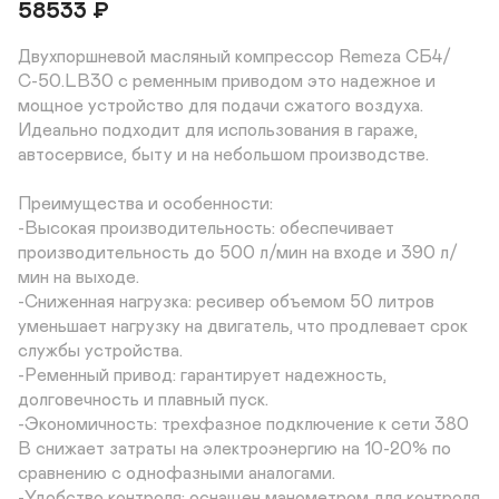
58533
₽
Двухпоршневой масляный компрессор Remeza СБ4/
С-50.LB30 с ременным приводом это надежное и 
мощное устройство для подачи сжатого воздуха. 
Идеально подходит для использования в гараже, 
автосервисе, быту и на небольшом производстве.

Преимущества и особенности:

-Высокая производительность: обеспечивает 
производительность до 500 л/мин на входе и 390 л/
мин на выходе.

-Сниженная нагрузка: ресивер объемом 50 литров 
уменьшает нагрузку на двигатель, что продлевает срок 
службы устройства.

-Ременный привод: гарантирует надежность, 
долговечность и плавный пуск.

-Экономичность: трехфазное подключение к сети 380 
В снижает затраты на электроэнергию на 10-20% по 
сравнению с однофазными аналогами.

-Удобство контроля: оснащен манометром для контроля 