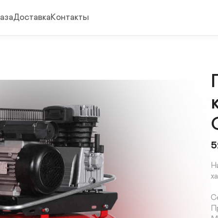
аза
Доставка
Контакты
5
Н
х
С
П