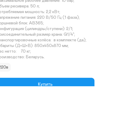
аксимальное рабочее давление: 10 бар;

бъем ресивера: 50 л;

отребляемая мощность: 2,2 кВт;

апряжение питания: 220 В/50 Гц (1 фаза);

оршневой блок: AB365;

онфигурация (цилиндры/ступени): 2/1;

рисоединительный размер крана: G1/4";

нспортировочные колёса:	в комплекте (да);

абариты (Д×Ш×В): 850x450x870 мм;

 нетто:	70 кг;

роизводство: Беларусь.
220в
Купить