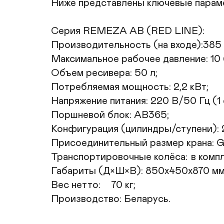
Ниже представлены ключевые параме
Серия REMEZA AB (RED LINE):

Производительность (на входе):385 л
Максимальное рабочее давление: 10 б
Объем ресивера: 50 л;

Потребляемая мощность: 2,2 кВт;

Напряжение питания: 220 В/50 Гц (1 
Поршневой блок: AB365;

Конфигурация (цилиндры/ступени): 2/
Присоединительный размер крана: G1
Транспортировочные колёса:	в комплекте (да);

Габариты (Д×Ш×В): 850x450x870 мм;
Вес нетто:	70 кг;

Производство: Беларусь.