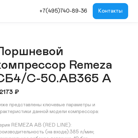
+7(495)740-89-36
Контакты
Поршневой
компрессор Remeza
СБ4/С-50.АВ365 A
2173
₽
иже представлены ключевые параметры и 
арактеристики данной модели компрессора:

ерия REMEZA AB (RED LINE):

роизводительность (на входе):385 л/мин;
