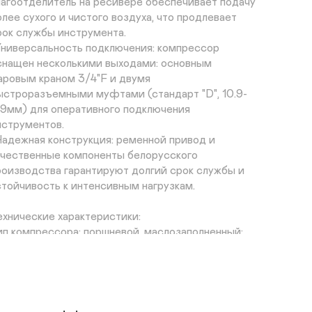
лагоотделитель на ресивере обеспечивает подачу 
олее сухого и чистого воздуха, что продлевает 
рок службы инструмента.

Универсальность подключения: компрессор 
снащен несколькими выходами: основным 
аровым краном 3/4"F и двумя 
ыстроразъемными муфтами (стандарт "D", 10.9-
1.9мм) для оперативного подключения 
нструментов.

Надежная конструкция: ременной привод и 
ачественные компоненты белорусского 
роизводства гарантируют долгий срок службы и 
стойчивость к интенсивным нагрузкам.

ехнические характеристики:

ип компрессора: поршневой, маслозаполненный;

ип привода: ременный;

бъем ресивера: 500 л (горизонтальный);

роизводительность (на входе): 950 л/мин;

ощность двигателя: 5,5 кВт;

аксимальное рабочее давление: 10 атм (бар);
