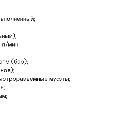
аполненный;

ный);

л/мин;

тм (бар);

ое);

м;
