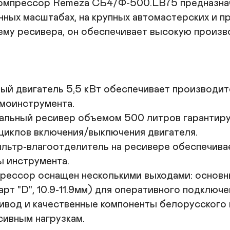
мпрессор Remeza СБ4/Ф-500.LB75 предназначе
Н
ных масштабах, на крупных автомастерских и пр
Вых
му ресивера, он обеспечивает высокую произво
б
Оснащ
Г
Ма
П
й двигатель 5,5 кВт обеспечивает производител
моинструмента.

альный ресивер объемом 500 литров гарантируе
циклов включения/выключения двигателя.

льтр-влагоотделитель на ресивере обеспечивает
 инструмента.

прессор оснащен несколькими выходами: основн
 "D", 10.9-11.9мм) для оперативного подключен
ивод и качественные компоненты белорусского 
ивным нагрузкам.
