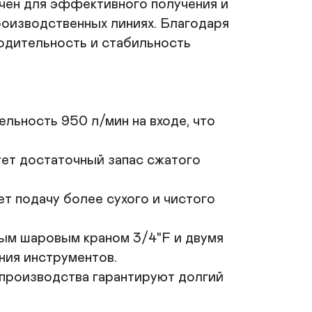
н для эффективного получения и 
апряжение питания: 380 В (трехфазное);

оизводственных линиях. Благодаря 
оды для воздуха:	кран 3/4"F+2 
дительность и стабильность 
ыстроразъемные муфты;

ение:	фильтр-влагоотделитель;

абариты (Д×Ш×В): 2000х610х1250 мм;

сса: 230 кг;

роизводство: Беларусь.
ьность 950 л/мин на входе, что 
Купить
т достаточный запас сжатого 
 подачу более сухого и чистого 
ым шаровым краном 3/4"F и двумя 
ия инструментов.

производства гарантируют долгий 