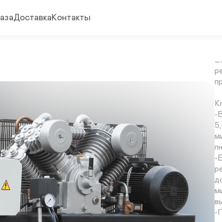
М
R
аза
Доставка
Контакты
э
в
а
Б
р
п
К
-
5
м
п
-
р
д
м
в
-