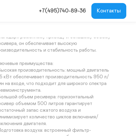
ощный стационарный поршневой компрессор 
emeza СБ4/Ф-500.LB75 предназначен для 
+7(495)740-89-36
Контакты
ффективного получения и подачи сжатого 
оздуха в промышленных масштабах, на крупных 
втомастерских и производственных линиях. 
лагодаря ременному приводу и большому объему 
есивера, он обеспечивает высокую 
роизводительность и стабильность работы.

лючевые преимущества:

Высокая производительность: мощный двигатель 
,5 кВт обеспечивает производительность 950 л/
ин на входе, что подходит для широкого спектра 
невмоинструмента.

Большой объем ресивера: горизонтальный 
есивер объемом 500 литров гарантирует 
остаточный запас сжатого воздуха и 
инимизирует количество циклов включения/
ыключения двигателя.

Подготовка воздуха: встроенный фильтр-