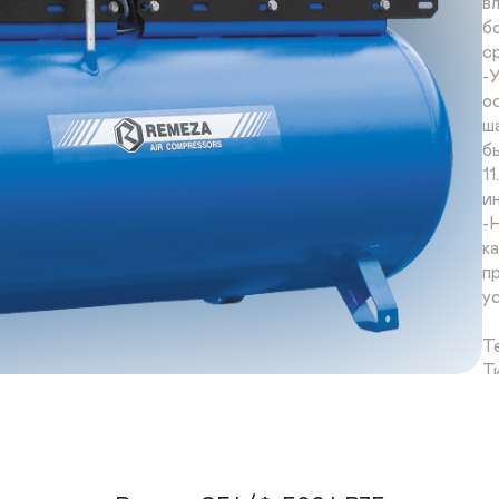
в
б
с
-
о
ш
б
1
и
-
к
п
у
Т
Т
Т
О
П
М
М