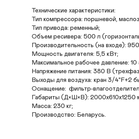
Технические характеристики:

Тип компрессора: поршневой, маслоз
Тип привода: ременный;

Объем ресивера: 500 л (горизонталь
Производительность (на входе): 950 
Мощность двигателя: 5,5 кВт;

Максимальное рабочее давление: 10 а
Напряжение питания: 380 В (трехфазн
Выходы для воздуха:	кран 3/4"F+2 быстроразъемные муфты;

Оснащение:	фильтр-влагоотделитель;

Габариты (Д×Ш×В): 2000х610х1250 м
Масса: 230 кг;

Производство: Беларусь.