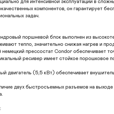
иально для интенсивной эксплуатации в сложны
П
качественных компонентов, он гарантирует бес
ональных задач.

индровый поршневой блок выполнен из высокоте
вают тепло, значительно снижая нагрев и прод
 немецкий прессостат Condor обеспечивает точ
тикальный ресивер имеет стойкое порошковое 
й двигатель (5,5 кВт) обеспечивает внушитель
аличие двух быстросъемных разъемов на выходе
.


