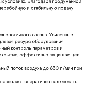
х условиях. Благодаря продуманной 
роизводство: Беларусь.
перебойную и стабильную подачу 
вертикальный ресивер
Купить
хнологичного сплава. Усиленные 
левая ресурс оборудования.

ный контроль параметров и 
покрытие, эффективно защищающее 
ный поток воздуха до 830 л/мин при 
 позволяет оперативно подключать 