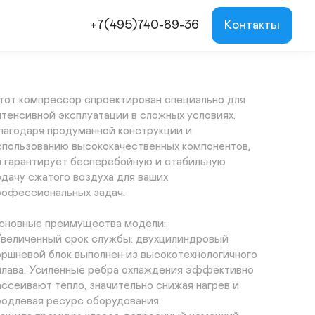
СБ4/
+7(495)740-89-36
Контакты
Ф-270.АВ890В
23849
₽
тот компрессор спроектирован специально для 
нтенсивной эксплуатации в сложных условиях. 
лагодаря продуманной конструкции и 
спользованию высококачественных компонентов, 
н гарантирует бесперебойную и стабильную 
одачу сжатого воздуха для ваших 
рофессиональных задач.

сновные преимущества модели:

Увеличенный срок службы: двухцилиндровый 
оршневой блок выполнен из высокотехнологичного 
плава. Усиленные ребра охлаждения эффективно 
ассеивают тепло, значительно снижая нагрев и 
родлевая ресурс оборудования.
