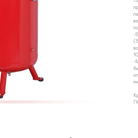
-
п
п
в
п
-
(
в
10
-
б
о
п
К
П
О
М
М
П
Ве