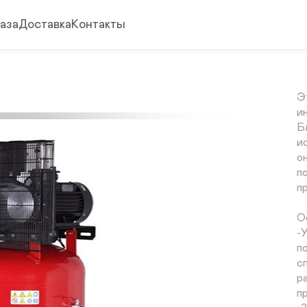
аза
Доставка
Контакты
1
Э
и
Б
и
о
п
п
О
-
п
с
р
п