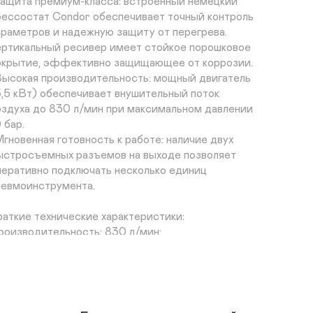
Защита премиум-класса: встроенный немецкий 
рессостат Condor обеспечивает точный контроль 
араметров и надежную защиту от перегрева. 
ертикальный ресивер имеет стойкое порошковое 
окрытие, эффективно защищающее от коррозии.

Высокая производительность: мощный двигатель 
5,5 кВт) обеспечивает внушительный поток 
оздуха до 830 л/мин при максимальном давлении 
 бар.

Мгновенная готовность к работе: наличие двух 
ыстросъемных разъемов на выходе позволяет 
перативно подключать несколько единиц 
невмоинструмента.

раткие технические характеристики:

роизводительность: 830 л/мин;

бъем ресивера: 270 л;

аксимальное давление: 10 бар;

ощность: 5,5 кВт;

итание: 380 В (трехфазное);

с: 249 кг;
