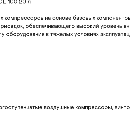
L 100 20 л

-
к
х
компрессоров на основе базовых компонентов II
присадок, обеспечивающего высокий уровень ан
П
у оборудования в тяжелых условиях эксплуатаци
п
гоступенчатые воздушные компрессоры, винто