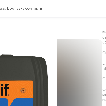
M
аза
Доставка
Контакты
С
к
г
б
в
с
о
С
D
I
О
С
м
в