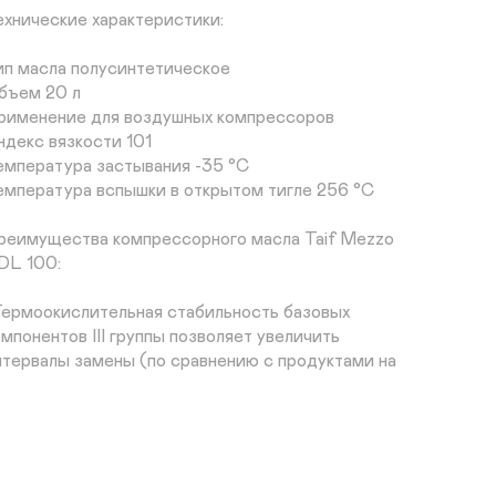
ехнические характеристики:

ип масла полусинтетическое

бъем 20 л

рименение для воздушных компрессоров

ндекс вязкости 101

емпература застывания -35 °С

емпература вспышки в открытом тигле 256 °С

реимущества компрессорного масла Taif Mezzo 
DL 100:

Термоокислительная стабильность базовых 
омпонентов III группы позволяет увеличить 
нтервалы замены (по сравнению с продуктами на 
снове базовых компонентов I группы) и снизить 
олную стоимость владения оборудованием.

Способность выдерживать высокие нагрузки 
нижает износ колец, цилиндров, подшипников и 
убчатых передач компрессорного оборудования.
