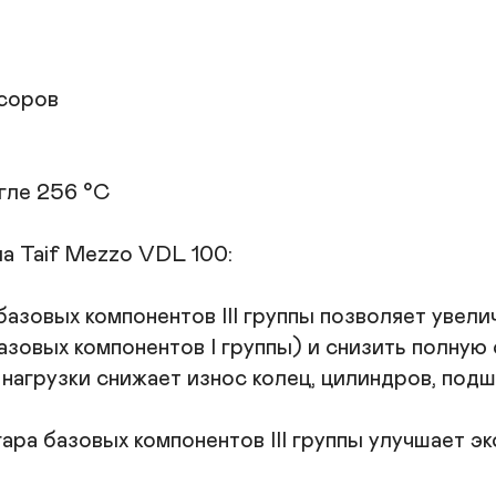
соров

ле 256 °С

 Taif Mezzo VDL 100:

азовых компонентов III группы позволяет увели
азовых компонентов I группы) и снизить полную
агрузки снижает износ колец, цилиндров, подши
ара базовых компонентов III группы улучшает э