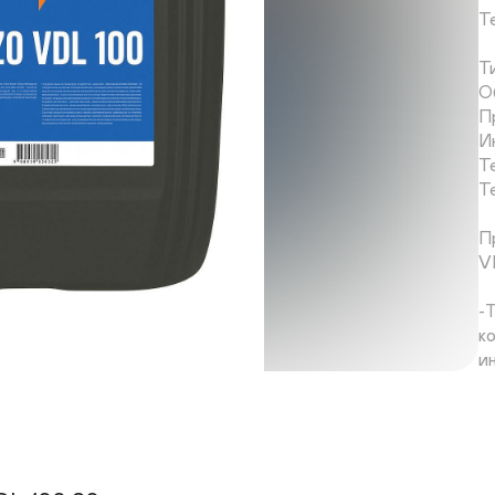
Т
Т
О
П
И
Т
Т
П
V
-
к
и
о
п
-
с
з