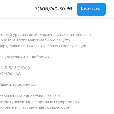
асло компрессорное Taif Mezzo VDL 100 20 л

+7(495)740-89-36
Контакты
мазочные материалы для воздушных 
омпрессоров на основе базовых компонентов III 
руппы (по классификации API) и технологичного 
еззольного пакета присадок, обеспечивающего 
ысокий уровень антиокислительных и антипенных 
войств, а также максимальную защиту 
борудования в тяжелых условиях эксплуатации.

пецификации и одобрения:

IN 51506 (VDL)

SO 6743-3A

бласть применения:

овременные одноступенчатые и 
ногоступенчатые воздушные компрессоры, 
интовые и пластинчатые компрессоры
