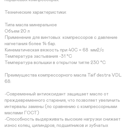
Технические характеристики:

Типа масла минеральное 

Объем 20 л

Применение для винтовых  компрессоров с давление 
нагнетания более 14 бар.

Кинематическая вязкость при 40С = 68  мм2/с 

Температура застывания -31 °С

Температура вспышки в открытом тигле 230 °С

Преимущества компрессорного масла Taif destra VDL 
68:

-Современный антиоксидант защищает масло от 
преждевременного старения, что позволяет увеличить 
интервалы замены (по сравнению с компрессорными 
маслами ГОСТ) 

-Способность выдерживать высокие нагрузки снижает 
износ колец, цилиндров, подшипников и зубчатых 