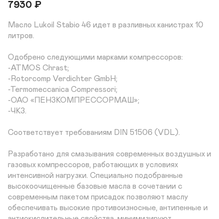
7930
₽
Масло Lukoil Stabio 46 идет в разливных канистрах 10 
литров. 

Одобрено следующими марками компрессоров:

-ATMOS Chrast;  

-Rotorcomp Verdichter GmbH; 

-Termomeccanica Compressori; 

-ОАО «ПЕНЗКОМПРЕССОРМАШ»;

-ЧКЗ.

Соответствует требованиям DIN 51506 (VDL). 

Разработано для смазывания современных воздушных и 
газовых компрессоров, работающих в условиях 
интенсивной нагрузки. Специально подобранные 
высокоочищенные базовые масла в сочетании с 
современным пакетом присадок позволяют маслу 
обеспечивать высокие противоизносные, антипенные и 
антиокислительные свойства, минимизируют 