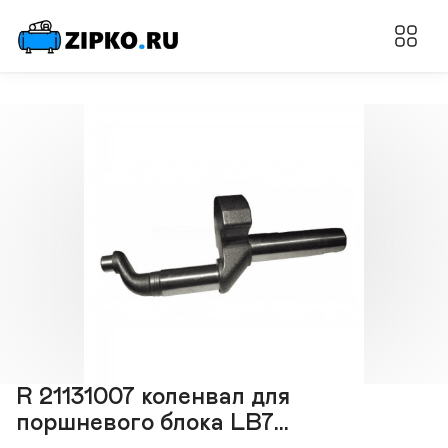
R 21131007 коленвал для
поршневого блока LB7...