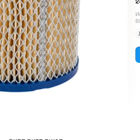
2
И
В