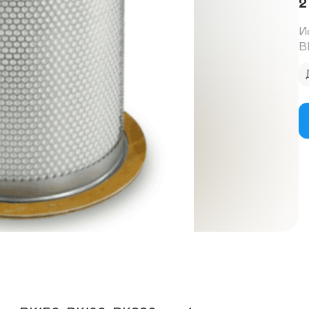
2
И
В