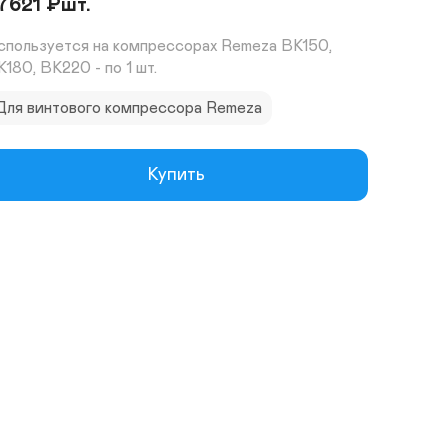
7621
₽
шт.
спользуется на компрессорах Remeza ВК150, 
К180, ВК220 - по 1 шт.
Для винтового компрессора Remeza
Купить